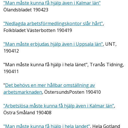
"Man måste kunna få hjälp även i Kalmar län"
Ölandsbladet 190423
"Nedlagda arbetsförmedlingskontor slår hårt"
,
Folkbladet Västerbotten 190419
"Man måste erbjudas hjälp även i Uppsala län"
, UNT,
190412
"Man måste kunna få hjälp i hela länet", Tranås Tidning,
190411
"
Det behövs en mer hållbar omställning av
arbetsmarknaden
, ÖstersundsPosten 190410
"Arbetslösa måste kunna få hjälp även i Kalmar län"
,
Östra Småland 190408
"Man måste kunna få hjälp i hela landet"
, Hela Gotland