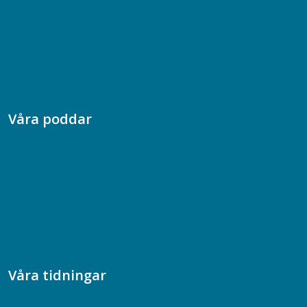
Box 128 00, 112 96 Stockholm
Jobba hos oss
Presskontakt
Dina försäkringar i Akademikerförsäkring
Våra poddar
Chefspodden
Samhällsekonomiska podden
Samhällsvetarpodden
Samtal med beteendevetare
Socialtjänstpodden
Våra tidningar
Akademikern