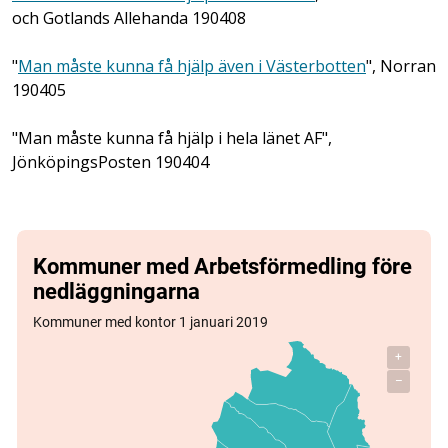
och Gotlands Allehanda 190408
"
Man måste kunna få hjälp även i Västerbotten
", Norran
190405
"Man måste kunna få hjälp i hela länet AF",
JönköpingsPosten 190404