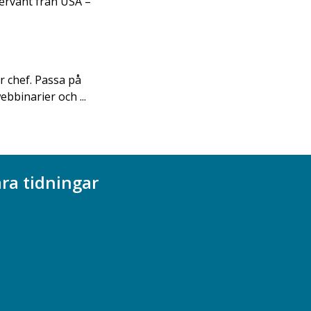
ervänt från USA –
r chef. Passa på
ebbinarier och ...
ra tidningar
ademikern
efstidningen
cionomen