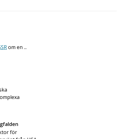
SSR
om en ...
ska
 komplexa
ngfalden
ktor för