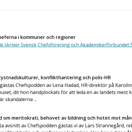
 cheferna i kommuner och regioner
le skriver Svensk Chefsförening och Akademikerförbundet 
ystnadskulturer, konflikthantering och polis-HR
gästas Chefspodden av Lena Hadad, HR-direktör på Karolin
huset, dit hon handplockats för att leda en av landets mest
r skandalerna ...
d om meritokrati, behovet av bildning och hotet mot må
ta avsnitt av Chefspodden gästas vi av Lars Strannegård, re