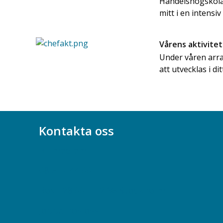
Handelshögskolan
mitt i en intensiv .
Vårens aktivitet
Under våren arra
att utvecklas i d
Kontakta oss
Bli medlem
08-617 44 00
Box 128 00, 112 96 Stockholm
Jobba hos oss