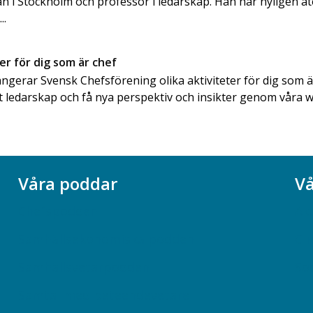
 i Stockholm och professor i ledarskap. Han har nyligen åt
..
er för dig som är chef
ngerar Svensk Chefsförening olika aktiviteter för dig som ä
itt ledarskap och få nya perspektiv och insikter genom våra w
Våra poddar
Vå
Chefspodden
Ak
Samhällsekonomiska podden
Ch
Samhällsvetarpodden
So
Samtal med beteendevetare