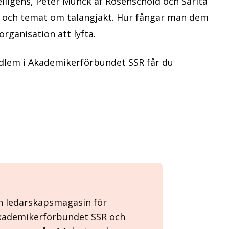
telligens, Peter Munck af Rosenschöld och Sarita
nk och temat om talangjakt. Hur fångar man dem
rganisation att lyfta.
em i Akademikerförbundet SSR får du
ch ledarskapsmagasin för
Akademikerförbundet SSR och