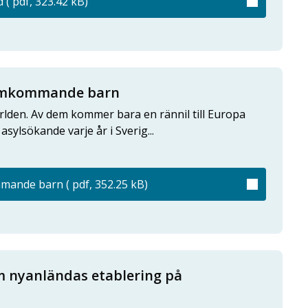
 ( pdf, 323.42 kB)
samkommande barn
ärlden. Av dem kommer bara en rännil till Europa
asylsökande varje år i Sverig...
ande barn ( pdf, 352.25 kB)
m nyanländas etablering på