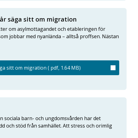
år säga sitt om migration
kter om asylmottagandet och etableringen för
som jobbar med nyanlända – alltså proffsen. Nästan
a sitt om migration ( pdf, 1.64 MB)
en sociala barn- och ungdomsvården har det
dd och stöd från samhället. Att stress och orimlig