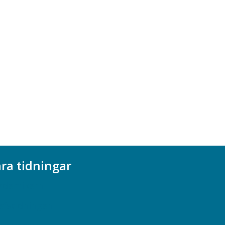
ra tidningar
ademikern
efstidningen