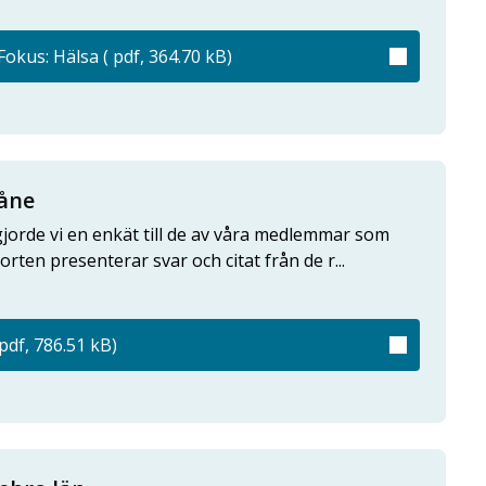
okus: Hälsa ( pdf, 364.70 kB)
kåne
gjorde vi en enkät till de av våra medlemmar som
ten presenterar svar och citat från de r...
pdf, 786.51 kB)