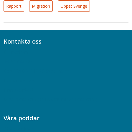
Rapport
Migration
Öppet Sverige
Kontakta oss
Bli medlem
08-617 44 00
Box 128 00, 112 96 Stockholm
Jobba hos oss
Presskontakt
Dina försäkringar i Akademikerförsäkring
Våra poddar
Chefspodden