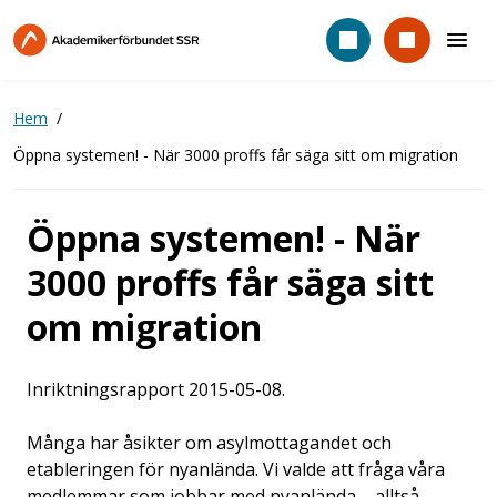
Hoppa
till
huvudinnehåll
Hem
Öppna systemen! - När 3000 proffs får säga sitt om migration
Öppna systemen! - När
3000 proffs får säga sitt
om migration
Inriktningsrapport 2015-05-08.
Många har åsikter om asylmottagandet och
etableringen för nyanlända. Vi valde att fråga våra
medlemmar som jobbar med nyanlända – alltså