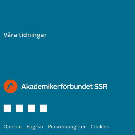
Samtal med beteendevetare
Socialtjänstpodden
Våra tidningar
Akademikern
Chefstidningen
Socionomen
Opinion
English
Personuppgifter
Cookies