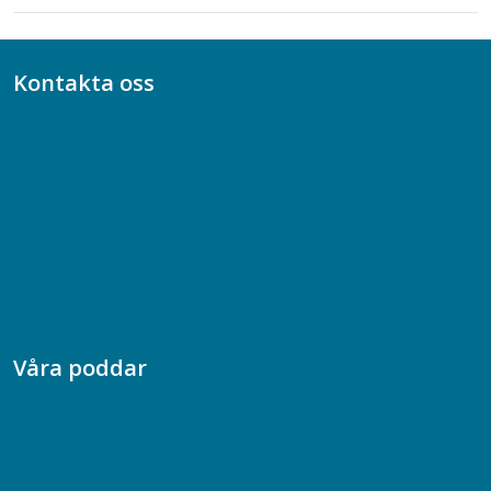
Kontakta oss
Bli medlem
08-617 44 00
Box 128 00, 112 96 Stockholm
Jobba hos oss
Presskontakt
Dina försäkringar i Akademikerförsäkring
Våra poddar
Chefspodden
Samhällsekonomiska podden
Samhällsvetarpodden