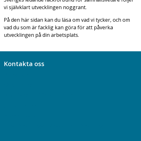
vi självklart utvecklingen noggrant.
På den här sidan kan du läsa om vad vi tycker, och om
vad du som är facklig kan göra för att påverka
utvecklingen på din arbetsplats.
Kontakta oss
Bli medlem
08-617 44 00
Box 128 00, 112 96 Stockholm
Jobba hos oss
Presskontakt
Dina försäkringar i Akademikerförsäkring