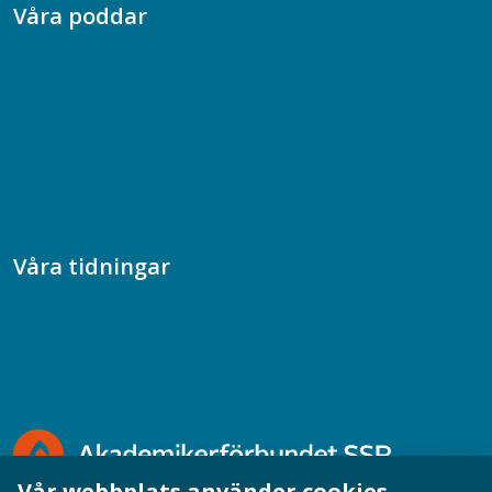
Våra poddar
Chefspodden
Samhällsekonomiska podden
Samhällsvetarpodden
Samtal med beteendevetare
Socialtjänstpodden
Våra tidningar
Akademikern
Chefstidningen
Socionomen
Vår webbplats använder cookies