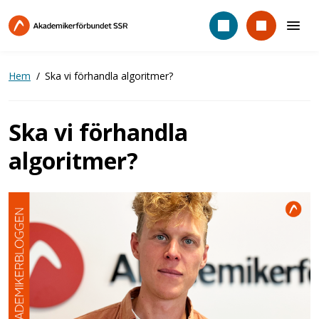
Hoppa
till
huvudinnehåll
Hem
Ska vi förhandla algoritmer?
Ska vi förhandla
algoritmer?