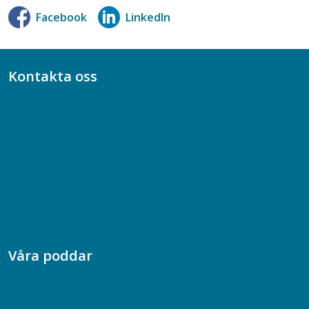
Facebook
LinkedIn
Kontakta oss
Bli medlem
08-617 44 00
Box 128 00, 112 96 Stockholm
Jobba hos oss
Presskontakt
Dina försäkringar i Akademikerförsäkring
Våra poddar
Chefspodden
Samhällsekonomiska podden