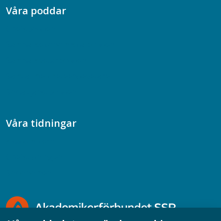
Våra poddar
Chefspodden
Samhällsekonomiska podden
Samhällsvetarpodden
Samtal med beteendevetare
Socialtjänstpodden
Våra tidningar
Akademikern
Chefstidningen
Socionomen