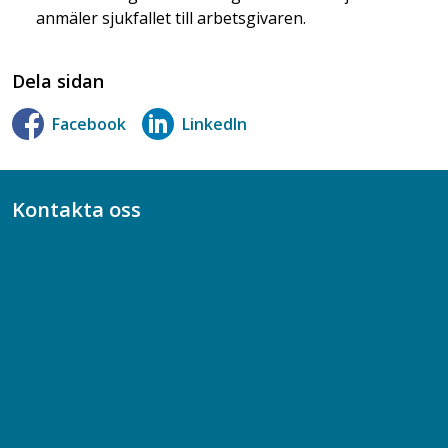
anmäler sjukfallet till arbetsgivaren.
Dela sidan
Facebook
LinkedIn
Kontakta oss
Bli medlem
08-617 44 00
Box 128 00, 112 96 Stockholm
Jobba hos oss
Presskontakt
Dina försäkringar i Akademikerförsäkring