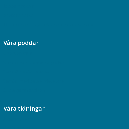
Jobba hos oss
Presskontakt
Dina försäkringar i Akademikerförsäkring
Våra poddar
Chefspodden
Samhällsekonomiska podden
Samhällsvetarpodden
Samtal med beteendevetare
Socialtjänstpodden
Våra tidningar
Akademikern
Chefstidningen