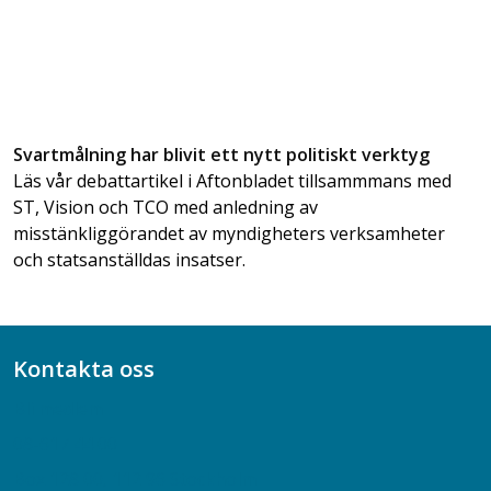
Svartmålning har blivit ett nytt politiskt verktyg
Läs vår debattartikel i Aftonbladet tillsammmans med
ST, Vision och TCO med anledning av
misstänkliggörandet av myndigheters verksamheter
och statsanställdas insatser.
Kontakta oss
Bli medlem
08-617 44 00
Box 128 00, 112 96 Stockholm