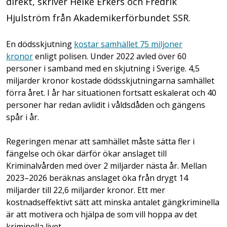
direkt, skriver Heike Erkers och Fredrik
Hjulström från Akademikerförbundet SSR.
En dödsskjutning
kostar samhället 75 miljoner
kronor
enligt polisen. Under 2022 avled över 60
personer i samband med en skjutning i Sverige. 4,5
miljarder kronor kostade dödsskjutningarna samhället
förra året. I år har situationen fortsatt eskalerat och 40
personer har redan avlidit i våldsdåden och gängens
spår i år.
Regeringen menar att samhället måste sätta fler i
fängelse och ökar därför ökar anslaget till
Kriminalvården med över 2 miljarder nästa år. Mellan
2023–2026 beräknas anslaget öka från drygt 14
miljarder till 22,6 miljarder kronor. Ett mer
kostnadseffektivt sätt att minska antalet gängkriminella
är att motivera och hjälpa de som vill hoppa av det
kriminella livet.