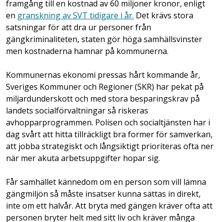
framgång till en kostnad av 60 miljoner kronor, enligt
en
granskning av SVT tidigare i år.
Det krävs stora
satsningar för att dra ur personer från
gängkriminaliteten, staten gör höga samhällsvinster
men kostnaderna hamnar på kommunerna.
Kommunernas ekonomi pressas hårt kommande år,
Sveriges Kommuner och Regioner (SKR) har pekat på
miljardunderskott och med stora besparingskrav på
landets socialförvaltningar så riskeras
avhopparprogrammen. Polisen och socialtjänsten har i
dag svårt att hitta tillräckligt bra former för samverkan,
att jobba strategiskt och långsiktigt prioriteras ofta ner
när mer akuta arbetsuppgifter hopar sig.
Får samhället kännedom om en person som vill lämna
gängmiljön så måste insatser kunna sättas in direkt,
inte om ett halvår. Att bryta med gängen kräver ofta att
personen bryter helt med sitt liv och kräver många