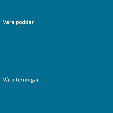
Dina försäkringar i Akademikerförsäkring
Våra poddar
Chefspodden
Samhällsekonomiska podden
Samhällsvetarpodden
Samtal med beteendevetare
Socialtjänstpodden
Våra tidningar
Akademikern
Chefstidningen
Socionomen