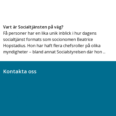
Vart är Socialtjänsten på väg?
Få personer har en lika unik inblick i hur dagens
socialtjänst formats som socionomen Beatrice
Hopstadius. Hon har haft flera chefsroller på olika
myndigheter – bland annat Socialstyrelsen där hon ...
Kontakta oss
Bli medlem
08-617 44 00
Box 128 00, 112 96 Stockholm
Jobba hos oss
Presskontakt