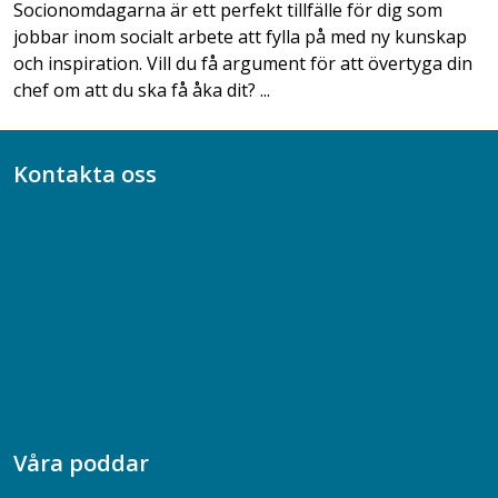
Socionomdagarna är ett perfekt tillfälle för dig som
jobbar inom socialt arbete att fylla på med ny kunskap
och inspiration. Vill du få argument för att övertyga din
chef om att du ska få åka dit? ...
Kontakta oss
Bli medlem
08-617 44 00
Box 128 00, 112 96 Stockholm
Jobba hos oss
Presskontakt
Dina försäkringar i Akademikerförsäkring
Våra poddar