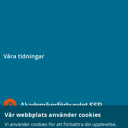
Chefspodden
Samhällsekonomiska podden
Samhällsvetarpodden
Samtal med beteendevetare
Socialtjänstpodden
Våra tidningar
Akademikern
Chefstidningen
Socionomen
Vår webbplats använder cookies
Vi använder cookies för att förbättra din upplevelse,