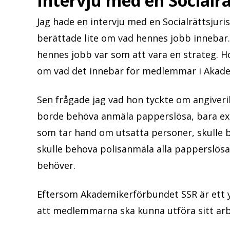
Intervju med en Socialrä
Jag hade en intervju med en Socialrättsjur
berättade lite om vad hennes jobb innebar.
hennes jobb var som att vara en strateg. H
om vad det innebär för medlemmar i Akad
Sen frågade jag vad hon tyckte om angiveri
borde behöva anmäla papperslösa, bara exem
som tar hand om utsatta personer, skulle b
skulle behöva polisanmäla alla papperslösa 
behöver.
Eftersom Akademikerförbundet SSR är ett y
att medlemmarna ska kunna utföra sitt arbe