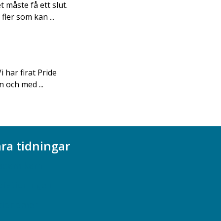
 måste få ett slut.
fler som kan ...
i har firat Pride
n och med ...
ra tidningar
ademikern
efstidningen
cionomen