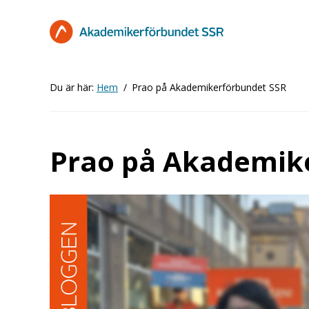
Hoppa
till
huvudinnehåll
Du är här:
Hem
Prao på Akademikerförbundet SSR
Prao på Akademik