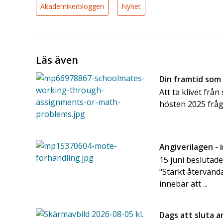
Akademikerbloggen
Nyhet
Läs även
Din framtid som
Att ta klivet frå
hösten 2025 frå
Angiverilagen - 
15 juni beslutad
"Stärkt återvänd
innebär att ...
Dags att sluta 