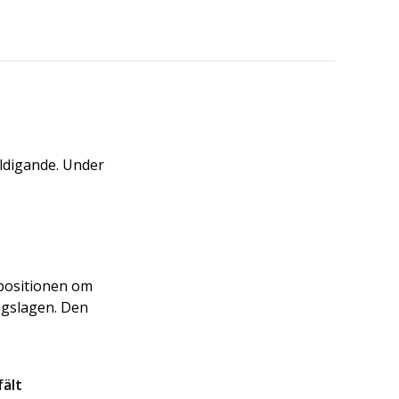
äldigande. Under
.
opositionen om
ingslagen. Den
fält