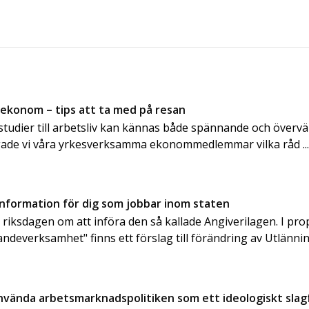
 ekonom – tips att ta med på resan
n studier till arbetsliv kan kännas både spännande och överv
gade vi våra yrkesverksamma ekonommedlemmar vilka råd ..
information för dig som jobbar inom staten
e riksdagen om att införa den så kallade Angiverilagen. I pr
andeverksamhet" finns ett förslag till förändring av Utlänn
använda arbetsmarknadspolitiken som ett ideologiskt slag