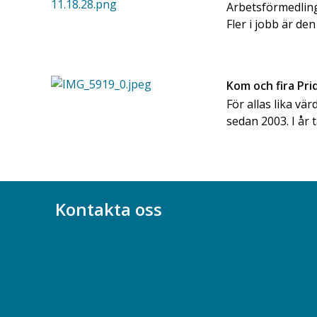
Arbetsförmedling
Fler i jobb är den
Kom och fira Pr
För allas lika vär
sedan 2003. I år 
Kontakta oss
Bli medlem
08-617 44 00
Box 128 00, 112 96 Stockholm