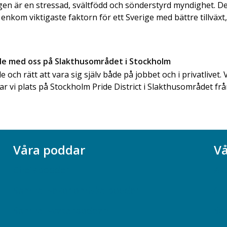
en är en stressad, svältfödd och sönderstyrd myndighet. Det
 enkom viktigaste faktorn för ett Sverige med bättre tillväxt, 
ide med oss på Slakthusområdet i Stockholm
de och rätt att vara sig själv både på jobbet och i privatlivet. V
tar vi plats på Stockholm Pride District i Slakthusområdet frå
Våra poddar
Vå
Chefspodden
Ak
Samhällsekonomiska podden
Ch
Samhällsvetarpodden
So