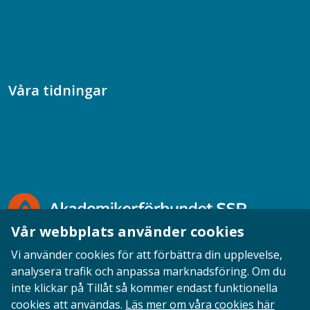
Samhällsvetarpodden
Samtal med beteendevetare
Socialtjänstpodden
Våra tidningar
Akademikern
Chefstidningen
Socionomen
Vår webbplats använder cookies
Vi använder cookies för att förbättra din upplevelse,
analysera trafik och anpassa marknadsföring. Om du
inte klickar på Tillåt så kommer endast funktionella
Opinion
English
Personuppgifter
Cookies
cookies att användas.
Läs mer om våra cookies här