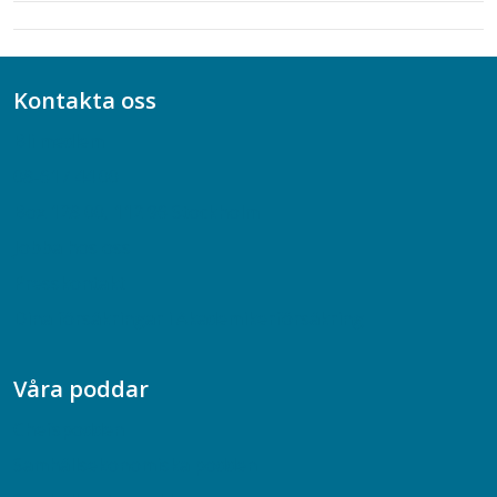
Kontakta oss
Bli medlem
08-617 44 00
Box 128 00, 112 96 Stockholm
Jobba hos oss
Presskontakt
Dina försäkringar i Akademikerförsäkring
Våra poddar
Chefspodden
Samhällsekonomiska podden