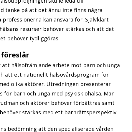
hälsouppföljningen skulle leda till
d tanke på att det ännu inte finns några
 professionerna kan ansvara för. Självklart
vhälsans resurser behöver stärkas och att det
t behöver tydliggöras.
föreslår
r att hälsofrämjande arbete mot barn och unga
och att ett nationellt hälsovårdsprogram för
 med olika aktörer. Utredningen presenterar
as för barn och unga med psykisk ohälsa. Man
uvudmän och aktörer behöver förbättras samt
d behöver stärkas med ett barnrättsperspektiv.
ns bedömning att den specialiserade vården