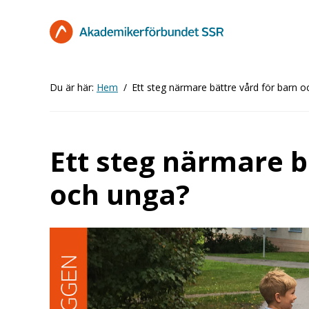
Hoppa
till
huvudinnehåll
Du är här:
Hem
Ett steg närmare bättre vård för barn 
Ett steg närmare b
och unga?