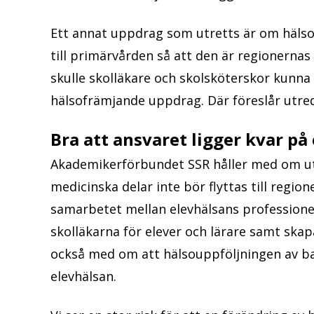
Ett annat uppdrag som utretts är om hälsou
till primärvården så att den är regionernas 
skulle skolläkare och skolsköterskor kunn
hälsofrämjande uppdrag. Där föreslår utred
Bra att ansvaret ligger kvar på
Akademikerförbundet SSR håller med om u
medicinska delar inte bör flyttas till region
samarbetet mellan elevhälsans professioner
skolläkarna för elever och lärare samt sk
också med om att hälsouppföljningen av ba
elevhälsan.