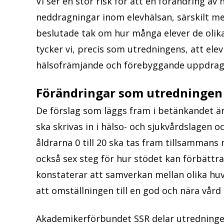
Vi ser en stor risk för att en förändring av 
neddragningar inom elevhälsan, särskilt me
beslutade tak om hur många elever de olika
tycker vi, precis som utredningens, att ele
hälsofrämjande och förebyggande uppdrage
Förändringar som utredningen 
De förslag som läggs fram i betänkandet ä
ska skrivas in i hälso- och sjukvårdslagen 
åldrarna 0 till 20 ska tas fram tillsammans
också sex steg för hur stödet kan förbättr
konstaterar att samverkan mellan olika h
att omställningen till en god och nära vår
Akademikerförbundet SSR delar utredninge