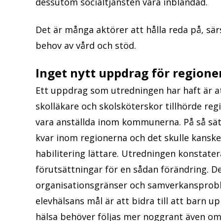
dessutom socialtjänsten vara inblandad.
Det är många aktörer att hålla reda på, sär
behov av vård och stöd.
Inget nytt uppdrag för regione
Ett uppdrag som utredningen har haft är at
skolläkare och skolsköterskor tillhörde regi
vara anställda inom kommunerna. På så sätt
kvar inom regionerna och det skulle kans
habilitering lättare. Utredningen konstaterar
förutsättningar för en sådan förändring. Det
organisationsgränser och samverkansprobl
elevhälsans mål är att bidra till att barn u
hälsa behöver följas mer noggrant även om 