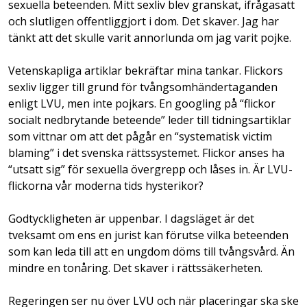
sexuella beteenden. Mitt sexliv blev granskat, ifrågasatt
och slutligen offentliggjort i dom. Det skaver. Jag har
tänkt att det skulle varit annorlunda om jag varit pojke.
Vetenskapliga artiklar bekräftar mina tankar. Flickors
sexliv ligger till grund för tvångsomhändertaganden
enligt LVU, men inte pojkars. En googling på “flickor
socialt nedbrytande beteende” leder till tidningsartiklar
som vittnar om att det pågår en “systematisk victim
blaming” i det svenska rättssystemet. Flickor anses ha
“utsatt sig” för sexuella övergrepp och låses in. Är LVU-
flickorna vår moderna tids hysterikor?
Godtyckligheten är uppenbar. I dagsläget är det
tveksamt om ens en jurist kan förutse vilka beteenden
som kan leda till att en ungdom döms till tvångsvård. Än
mindre en tonåring. Det skaver i rättssäkerheten.
Regeringen ser nu över LVU och när placeringar ska ske