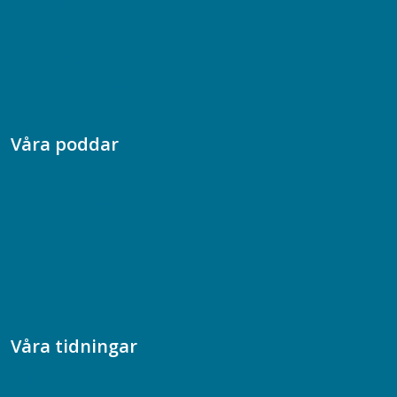
Box 128 00, 112 96 Stockholm
Jobba hos oss
Presskontakt
Dina försäkringar i Akademikerförsäkring
Våra poddar
Chefspodden
Samhällsekonomiska podden
Samhällsvetarpodden
Samtal med beteendevetare
Socialtjänstpodden
Våra tidningar
Akademikern