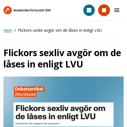
Hoppa
till
huvudinnehåll
Hem
Flickors sexliv avgör om de låses in enligt LVU
Flickors sexliv avgör om de
låses in enligt LVU