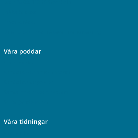
Box 128 00, 112 96 Stockholm
Jobba hos oss
Presskontakt
Dina försäkringar i Akademikerförsäkring
Våra poddar
Chefspodden
Samhällsekonomiska podden
Samhällsvetarpodden
Samtal med beteendevetare
Socialtjänstpodden
Våra tidningar
Akademikern