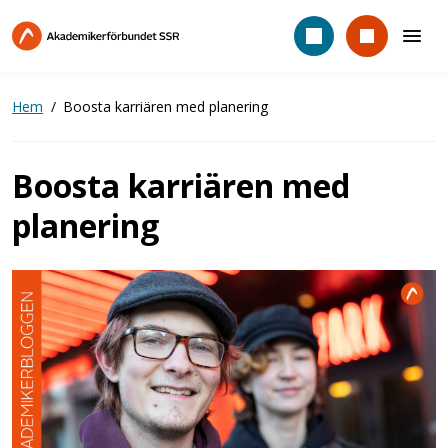
Hoppa
till
huvudinnehåll
Hem
Boosta karriären med planering
Boosta karriären med
planering