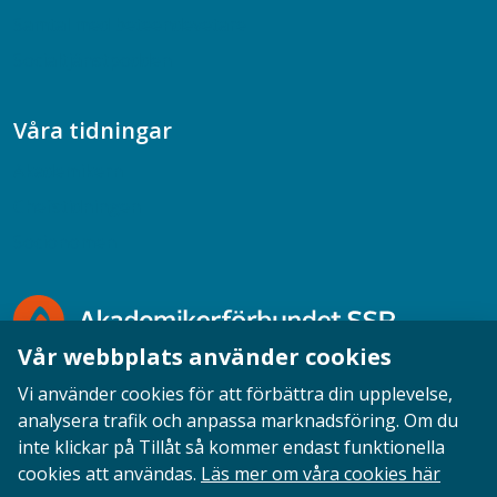
Samtal med beteendevetare
Socialtjänstpodden
Våra tidningar
Akademikern
Chefstidningen
Socionomen
Vår webbplats använder cookies
Vi använder cookies för att förbättra din upplevelse,
analysera trafik och anpassa marknadsföring. Om du
inte klickar på Tillåt så kommer endast funktionella
Opinion
English
Personuppgifter
Cookies
cookies att användas.
Läs mer om våra cookies här