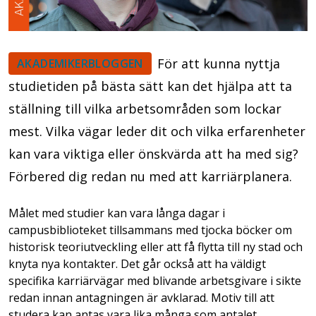
För att kunna nyttja
AKADEMIKERBLOGGEN
studietiden på bästa sätt kan det hjälpa att ta
ställning till vilka arbetsområden som lockar
mest. Vilka vägar leder dit och vilka erfarenheter
kan vara viktiga eller önskvärda att ha med sig?
Förbered dig redan nu med att karriärplanera.
Målet med studier kan vara långa dagar i
campusbiblioteket tillsammans med tjocka böcker om
historisk teoriutveckling eller att få flytta till ny stad och
knyta nya kontakter. Det går också att ha väldigt
specifika karriärvägar med blivande arbetsgivare i sikte
redan innan antagningen är avklarad. Motiv till att
studera kan antas vara lika många som antalet