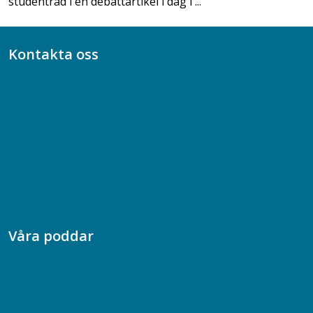
studentråd i en debattartikel i dag i ...
Kontakta oss
Bli medlem
08-617 44 00
Box 128 00, 112 96 Stockholm
Jobba hos oss
Presskontakt
Dina försäkringar i Akademikerförsäkring
Våra poddar
Chefspodden
Samhällsekonomiska podden
Samhällsvetarpodden