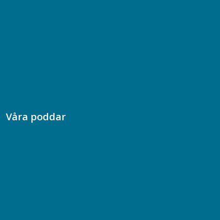
Bli medlem
08-617 44 00
Box 128 00, 112 96 Stockholm
Jobba hos oss
Presskontakt
Dina försäkringar i Akademikerförsäkring
Våra poddar
Chefspodden
Samhällsekonomiska podden
Samhällsvetarpodden
Samtal med beteendevetare
Socialtjänstpodden