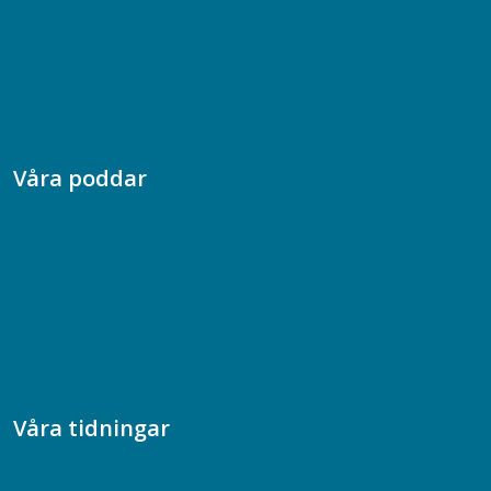
Box 128 00, 112 96 Stockholm
Jobba hos oss
Presskontakt
Dina försäkringar i Akademikerförsäkring
Våra poddar
Chefspodden
Samhällsekonomiska podden
Samhällsvetarpodden
Samtal med beteendevetare
Socialtjänstpodden
Våra tidningar
Akademikern