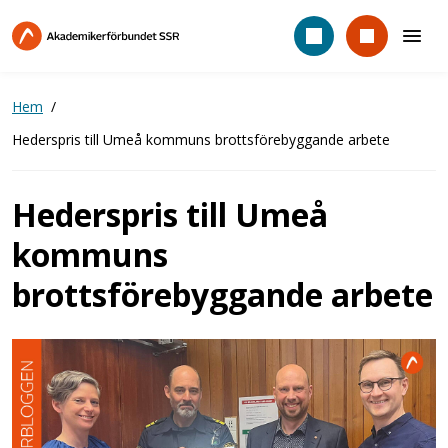
Hoppa
till
huvudinnehåll
Hem
Hederspris till Umeå kommuns brottsförebyggande arbete
Hederspris till Umeå
kommuns
brottsförebyggande arbete