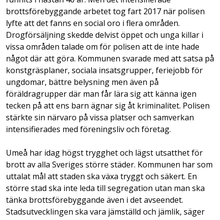
brottsförebyggande arbetet tog fart 2017 när polisen
lyfte att det fanns en social oro i flera områden.
Drogförsäljning skedde delvist öppet och unga killar i
vissa områden talade om för polisen att de inte hade
något där att göra. Kommunen svarade med att satsa på
konstgräsplaner, sociala insatsgrupper, feriejobb för
ungdomar, bättre belysning men även på
föräldragrupper där man får lära sig att känna igen
tecken på att ens barn ägnar sig åt kriminalitet. Polisen
stärkte sin närvaro på vissa platser och samverkan
intensifierades med föreningsliv och företag.
Umeå har idag högst trygghet och lägst utsatthet för
brott av alla Sveriges större städer. Kommunen har som
uttalat mål att staden ska växa tryggt och säkert. En
större stad ska inte leda till segregation utan man ska
tänka brottsförebyggande även i det avseendet.
Stadsutvecklingen ska vara jämställd och jämlik, säger