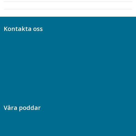
Kontakta oss
Bli medlem
08-617 44 00
Box 128 00, 112 96 Stockholm
Jobba hos oss
Presskontakt
Dina försäkringar i Akademikerförsäkring
Våra poddar
Chefspodden
Samhällsekonomiska podden