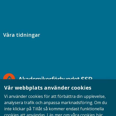
Samhällsvetarpodden
Samtal med beteendevetare
Socialtjänstpodden
Våra tidningar
Akademikern
Chefstidningen
Socionomen
Vår webbplats använder cookies
Vi använder cookies för att förbättra din upplevelse,
analysera trafik och anpassa marknadsföring. Om du
inte klickar på Tillåt så kommer endast funktionella
Opinion
English
Personuppgifter
Cookies
cookies att användas.
Läs mer om våra cookies här