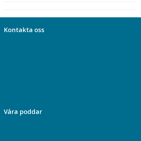
Kontakta oss
Bli medlem
08-617 44 00
Box 128 00, 112 96 Stockholm
Jobba hos oss
Presskontakt
Dina försäkringar i Akademikerförsäkring
Våra poddar
Chefspodden
Samhällsekonomiska podden