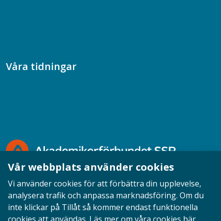
Samhällsvetarpodden
Samtal med beteendevetare
Socialtjänstpodden
Våra tidningar
Akademikern
Chefstidningen
Socionomen
Vår webbplats använder cookies
Vi använder cookies för att förbättra din upplevelse,
analysera trafik och anpassa marknadsföring. Om du
inte klickar på Tillåt så kommer endast funktionella
Opinion
English
Personuppgifter
Cookies
cookies att användas.
Läs mer om våra cookies här