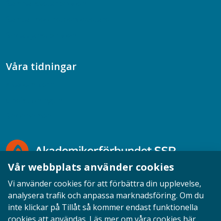
Samhällsvetarpodden
Samtal med beteendevetare
Socialtjänstpodden
Våra tidningar
Akademikern
Chefstidningen
Socionomen
Vår webbplats använder cookies
Vi använder cookies för att förbättra din upplevelse,
analysera trafik och anpassa marknadsföring. Om du
inte klickar på Tillåt så kommer endast funktionella
Opinion
English
Personuppgifter
Cookies
cookies att användas.
Läs mer om våra cookies här