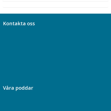
Kontakta oss
Bli medlem
08-617 44 00
Box 128 00, 112 96 Stockholm
Jobba hos oss
Presskontakt
Dina försäkringar i Akademikerförsäkring
Våra poddar
Chefspodden
Samhällsekonomiska podden