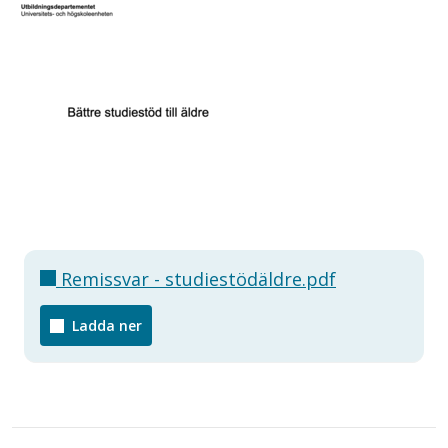
Remissvar - studiestödäldre.pdf
Ladda ner