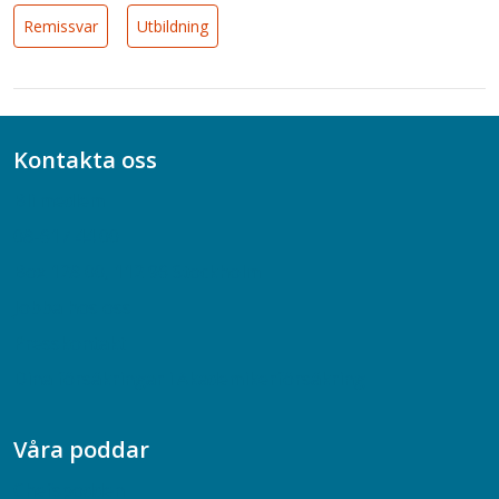
Remissvar
Utbildning
Kontakta oss
Bli medlem
08-617 44 00
Box 128 00, 112 96 Stockholm
Jobba hos oss
Presskontakt
Dina försäkringar i Akademikerförsäkring
Våra poddar
Chefspodden