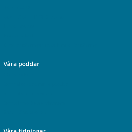
08-617 44 00
Box 128 00, 112 96 Stockholm
Jobba hos oss
Presskontakt
Dina försäkringar i Akademikerförsäkring
Våra poddar
Chefspodden
Samhällsekonomiska podden
Samhällsvetarpodden
Samtal med beteendevetare
Socialtjänstpodden
Våra tidningar