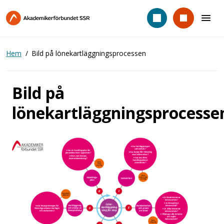
Hoppa
till
huvudinnehåll
Hem
Bild på lönekartläggningsprocessen
Bild på
lönekartläggningsprocesse