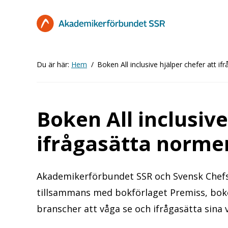
Hoppa
till
huvudinnehåll
Du är här:
Hem
Boken All inclusive hjälper chefer att i
Boken All inclusive
ifrågasätta norme
Akademikerförbundet SSR och Svensk Chefs
tillsammans med bokförlaget Premiss, boken
branscher att våga se och ifrågasätta sina