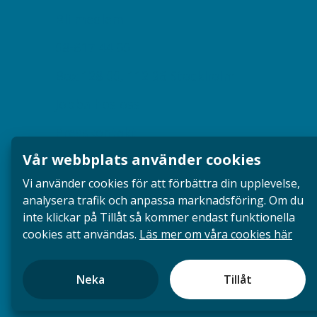
Bli medlem
08-617 44 00
Box 128 00, 112 96 Stockholm
Jobba hos oss
Presskontakt
Vår webbplats använder cookies
Dina försäkringar i Akademikerförsäkring
Vi använder cookies för att förbättra din upplevelse,
analysera trafik och anpassa marknadsföring. Om du
inte klickar på Tillåt så kommer endast funktionella
cookies att användas.
Läs mer om våra cookies här
Neka
Tillåt