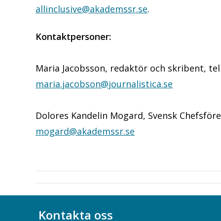
allinclusive@akademssr.se
.
Kontaktpersoner:
Maria Jacobsson, redaktör och skribent, tel
maria.jacobson@journalistica.se
Dolores Kandelin Mogard, Svensk Chefsfören
mogard@akademssr.se
Kontakta oss