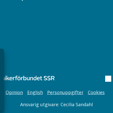
Chefspodden
Ak
Samhällsekonomiska podden
Ch
Samhällsvetarpodden
So
Samtal med beteendevetare
Socialtjänstpodden
Opinion
English
Personuppgifter
Cookies
Ansvarig utgivare: Cecilia Sandahl