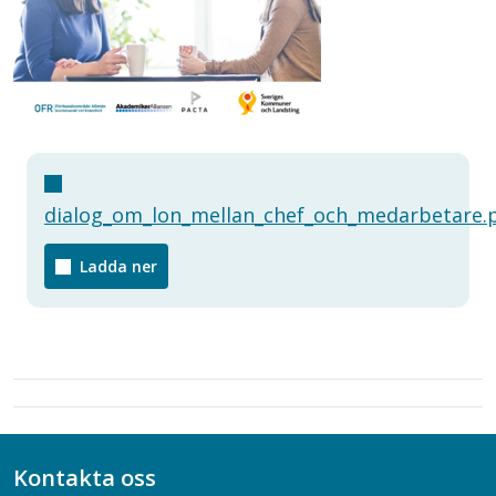
dialog_om_lon_mellan_chef_och_medarbetare.
Ladda ner
Kontakta oss