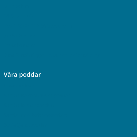
Bli medlem
08-617 44 00
Box 128 00, 112 96 Stockholm
Jobba hos oss
Presskontakt
Dina försäkringar i Akademikerförsäkring
Våra poddar
Chefspodden
Samhällsekonomiska podden
Samhällsvetarpodden
Samtal med beteendevetare
Socialtjänstpodden