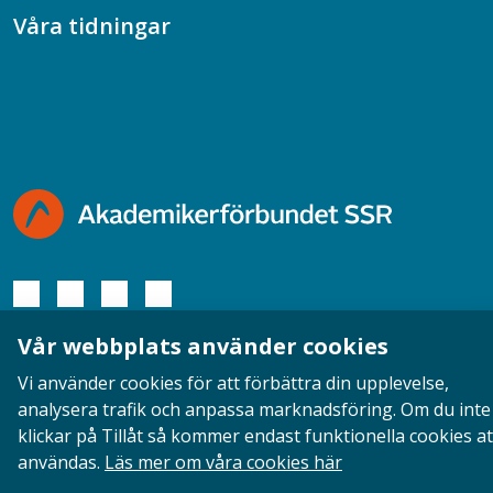
Våra tidningar
Akademikern
Chefstidningen
Socionomen
Vår webbplats använder cookies
Opinion
English
Personuppgifter
Cookies
Vi använder cookies för att förbättra din upplevelse,
analysera trafik och anpassa marknadsföring. Om du inte
Ansvarig utgivare: Cecilia Sandahl
klickar på Tillåt så kommer endast funktionella cookies at
användas.
Läs mer om våra cookies här