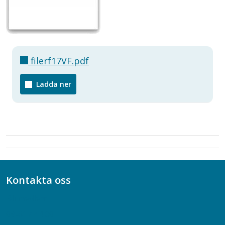
filerf17VF.pdf
Ladda ner
Kontakta oss
Bli medlem
08-617 44 00