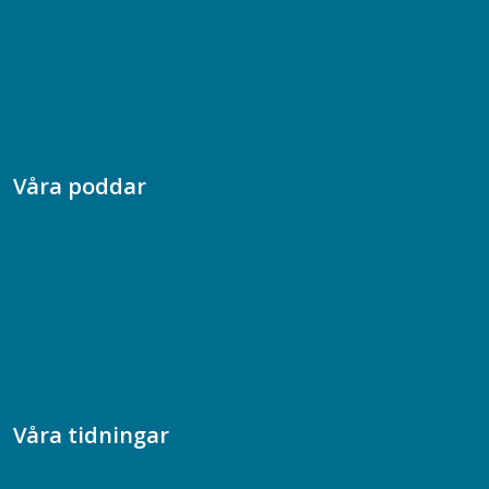
Box 128 00, 112 96 Stockholm
Jobba hos oss
Presskontakt
Dina försäkringar i Akademikerförsäkring
Våra poddar
Chefspodden
Samhällsekonomiska podden
Samhällsvetarpodden
Samtal med beteendevetare
Socialtjänstpodden
Våra tidningar
Akademikern