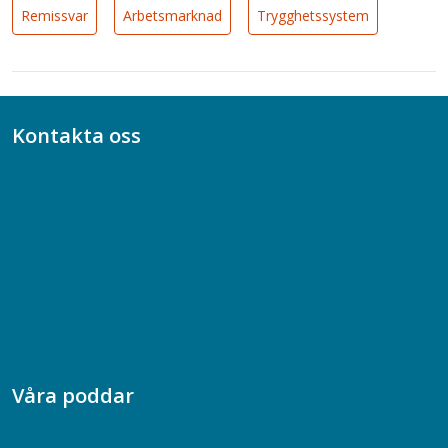
Remissvar
Arbetsmarknad
Trygghetssystem
Kontakta oss
Bli medlem
08-617 44 00
Box 128 00, 112 96 Stockholm
Jobba hos oss
Presskontakt
Dina försäkringar i Akademikerförsäkring
Våra poddar
Chefspodden