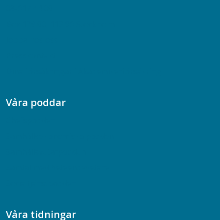
08-617 44 00
Box 128 00, 112 96 Stockholm
Jobba hos oss
Presskontakt
Dina försäkringar i Akademikerförsäkring
Våra poddar
Chefspodden
Samhällsekonomiska podden
Samhällsvetarpodden
Samtal med beteendevetare
Socialtjänstpodden
Våra tidningar