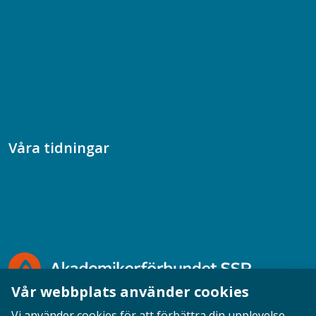
Chefspodden
Samhällsekonomiska podden
Samhällsvetarpodden
Samtal med beteendevetare
Socialtjänstpodden
Våra tidningar
Akademikern
Chefstidningen
Socionomen
Vår webbplats använder cookies
Vi använder cookies för att förbättra din upplevelse,