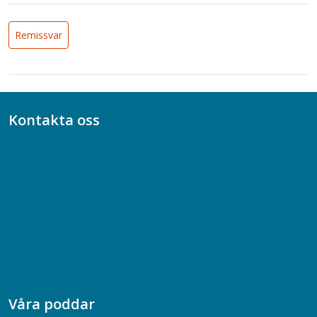
Remissvar
Kontakta oss
Bli medlem
08-617 44 00
Box 128 00, 112 96 Stockholm
Jobba hos oss
Presskontakt
Dina försäkringar i Akademikerförsäkring
Våra poddar