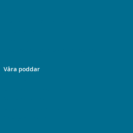
Bli medlem
08-617 44 00
Box 128 00, 112 96 Stockholm
Jobba hos oss
Presskontakt
Dina försäkringar i Akademikerförsäkring
Våra poddar
Chefspodden
Samhällsekonomiska podden
Samhällsvetarpodden
Samtal med beteendevetare
Socialtjänstpodden