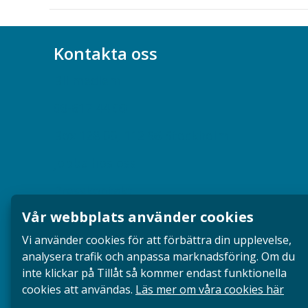
Kontakta oss
Bli medlem
08-617 44 00
Box 128 00, 112 96 Stockholm
Jobba hos oss
Presskontakt
Vår webbplats använder cookies
Dina försäkringar i Akademikerförsäkring
Vi använder cookies för att förbättra din upplevelse,
analysera trafik och anpassa marknadsföring. Om du
inte klickar på Tillåt så kommer endast funktionella
cookies att användas.
Läs mer om våra cookies här