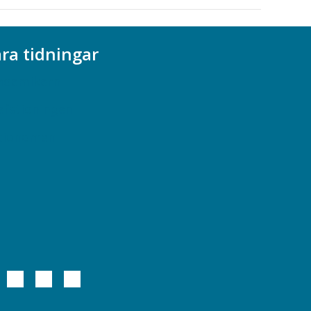
ra tidningar
ademikern
efstidningen
cionomen