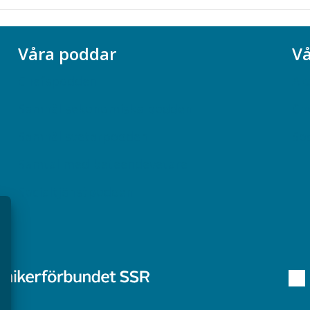
Våra poddar
Vå
Chefspodden
Ak
Samhällsekonomiska podden
Ch
Samhällsvetarpodden
So
Samtal med beteendevetare
Socialtjänstpodden