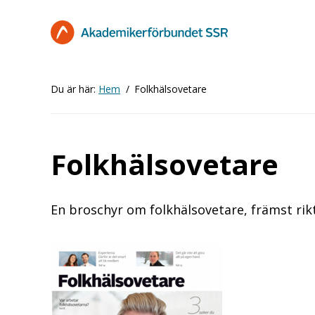
Hoppa
till
huvudinnehåll
Du är här:
Hem
Folkhälsovetare
Folkhälsovetare
En broschyr om folkhälsovetare, främst rikt