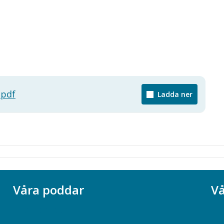
.pdf
Ladda ner
Våra poddar
Vå
Chefspodden
Ak