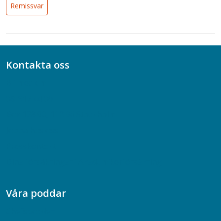
Remissvar
Kontakta oss
Bli medlem
08-617 44 00
Box 128 00, 112 96 Stockholm
Jobba hos oss
Presskontakt
Dina försäkringar i Akademikerförsäkring
Våra poddar
Chefspodden