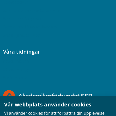
Chefspodden
Samhällsekonomiska podden
Samhällsvetarpodden
Samtal med beteendevetare
Socialtjänstpodden
Våra tidningar
Akademikern
Chefstidningen
Socionomen
Vår webbplats använder cookies
Vi använder cookies för att förbättra din upplevelse,