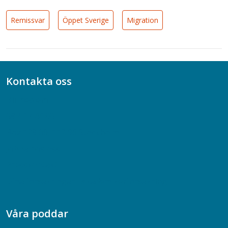
Remissvar
Öppet Sverige
Migration
Kontakta oss
Bli medlem
08-617 44 00
Box 128 00, 112 96 Stockholm
Jobba hos oss
Presskontakt
Dina försäkringar i Akademikerförsäkring
Våra poddar