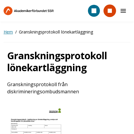
Hoppa
till
huvudinnehåll
Hem
Granskningsprotokoll lönekartläggning
Granskningsprotokoll
lönekartläggning
Granskningsprotokoll från
diskrimineringsombudsmannen