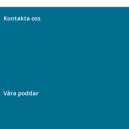
Kontakta oss
Bli medlem
08-617 44 00
Box 128 00, 112 96 Stockholm
Jobba hos oss
Presskontakt
Dina försäkringar i Akademikerförsäkring
Våra poddar
Chefspodden
Samhällsekonomiska podden
Samhällsvetarpodden