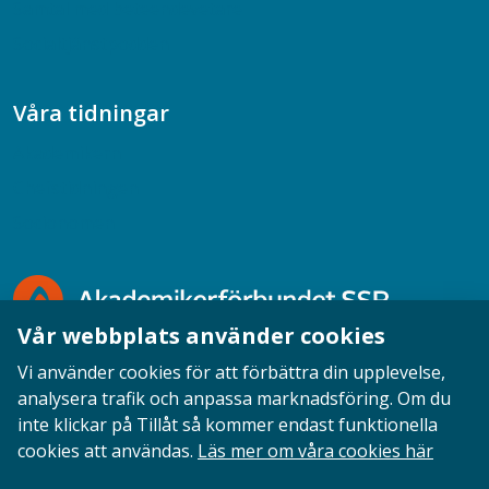
Samtal med beteendevetare
Socialtjänstpodden
Våra tidningar
Akademikern
Chefstidningen
Socionomen
Vår webbplats använder cookies
Vi använder cookies för att förbättra din upplevelse,
analysera trafik och anpassa marknadsföring. Om du
inte klickar på Tillåt så kommer endast funktionella
Opinion
English
Personuppgifter
Cookies
cookies att användas.
Läs mer om våra cookies här