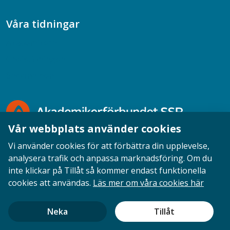
Våra tidningar
Akademikern
Chefstidningen
Socionomen
Vår webbplats använder cookies
Vi använder cookies för att förbättra din upplevelse,
analysera trafik och anpassa marknadsföring. Om du
inte klickar på Tillåt så kommer endast funktionella
Opinion
English
Personuppgifter
Cookies
cookies att användas.
Läs mer om våra cookies här
Ansvarig utgivare: Cecilia Sandahl
Neka
Tillåt