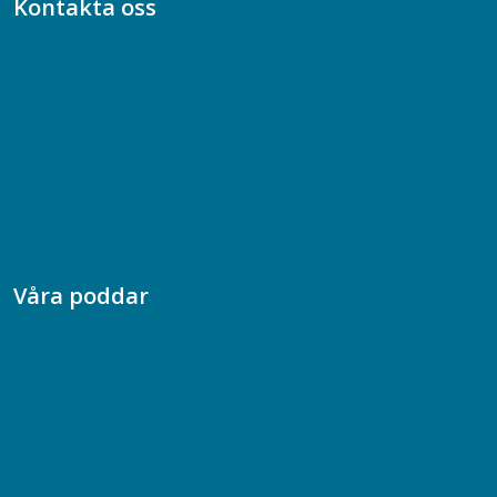
Kontakta oss
Bli medlem
08-617 44 00
Box 128 00, 112 96 Stockholm
Jobba hos oss
Presskontakt
Dina försäkringar i Akademikerförsäkring
Våra poddar
Chefspodden
Samhällsekonomiska podden
Samhällsvetarpodden
Samtal med beteendevetare
Socialtjänstpodden