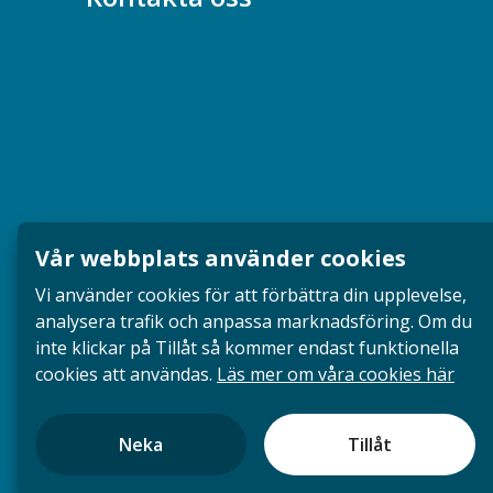
Bli medlem
08-617 44 00
Box 128 00, 112 96 Stockholm
Jobba hos oss
Presskontakt
Vår webbplats använder cookies
Dina försäkringar i Akademikerförsäkring
Vi använder cookies för att förbättra din upplevelse,
analysera trafik och anpassa marknadsföring. Om du
inte klickar på Tillåt så kommer endast funktionella
cookies att användas.
Läs mer om våra cookies här
Neka
Tillåt