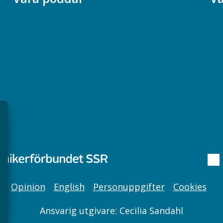
Chefspodden
Ak
Samhällsekonomiska podden
Ch
Samhällsvetarpodden
So
Samtal med beteendevetare
Socialtjänstpodden
Opinion
English
Personuppgifter
Cookies
Ansvarig utgivare: Cecilia Sandahl