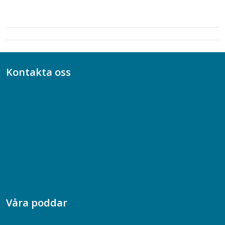
Kontakta oss
Bli medlem
08-617 44 00
Box 128 00, 112 96 Stockholm
Jobba hos oss
Presskontakt
Dina försäkringar i Akademikerförsäkring
Våra poddar
Chefspodden