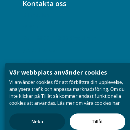
Kontakta oss
Bli medlem
08-617 44 00
Box 128 00, 112 96 Stockholm
Jobba hos oss
Presskontakt
Vår webbplats använder cookies
Dina försäkringar i Akademikerförsäkring
Vi använder cookies för att förbättra din upplevelse,
analysera trafik och anpassa marknadsföring. Om du
inte klickar på Tillåt så kommer endast funktionella
cookies att användas.
Läs mer om våra cookies här
Neka
Tillåt