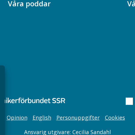
Våra poddar
Vå
Chefspodden
Ak
Samhällsekonomiska podden
Ch
Samhällsvetarpodden
So
Samtal med beteendevetare
Socialtjänstpodden
Opinion
English
Personuppgifter
Cookies
Ansvarig utgivare: Cecilia Sandahl