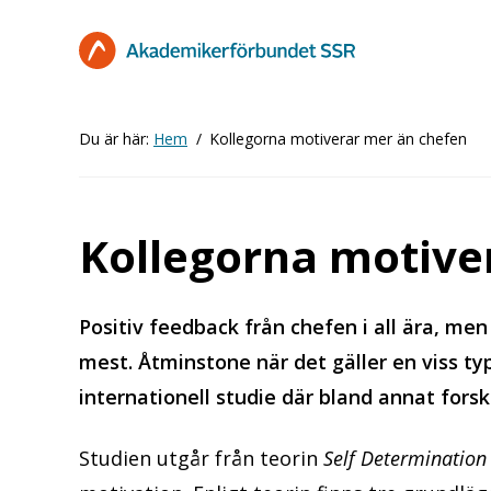
Hoppa
till
huvudinnehåll
Du är här:
Hem
Kollegorna motiverar mer än chefen
Kollegorna motive
Positiv feedback från chefen i all ära, me
mest. Åtminstone när det gäller en viss typ
internationell studie där bland annat fors
Studien utgår från teorin
Self Determination