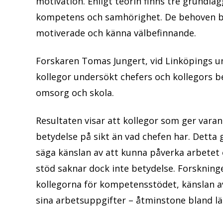
motivation. Enligt teorin finns tre grundl
kompetens och samhörighet. De behoven be
motiverade och känna välbefinnande.
Forskaren Tomas Jungert, vid Linköpings u
kollegor undersökt chefers och kollegors b
omsorg och skola.
Resultaten visar att kollegor som ger vara
betydelse på sikt än vad chefen har. Detta g
säga känslan av att kunna påverka arbetet
stöd saknar dock inte betydelse. Forskninge
kollegorna för kompetensstödet, känslan a
sina arbetsuppgifter – åtminstone bland lä