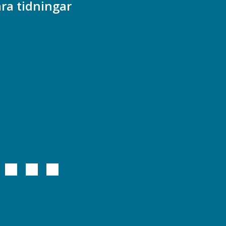
ra tidningar
ademikern
efstidningen
cionomen