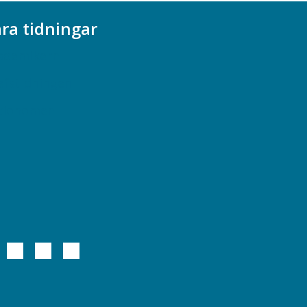
ra tidningar
ademikern
efstidningen
cionomen