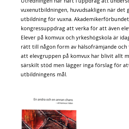
Utredningen har haft i uppdrag att undersö
vuxenutbildningen, huvudsakligen när det 
utbildning för vuxna. Akademikerförbundet S
kongressuppdrag att verka för att även elev
Elever på komvux och yrkeshögskola är idag
rätt till någon form av hälsofrämjande oc
att elevgruppen på komvux har blivit allt m
särskilt stöd men lägger inga förslag för att
utbildningens mål.