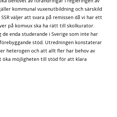
ka behovet av förändringar i regleringen av
gäller kommunal vuxenutbildning och särskild
SR väljer att svara på remissen då vi har ett
er på komvux ska ha rätt till skolkurator.
 de enda studerande i Sverige som inte har
h förebyggande stöd. Utredningen konstaterar
er heterogen och att allt fler har behov av
 öka möjligheten till stöd för att klara