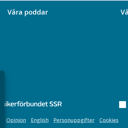
Våra poddar
Vå
Chefspodden
Ak
Samhällsekonomiska podden
Ch
Samhällsvetarpodden
So
Samtal med beteendevetare
Socialtjänstpodden
Opinion
English
Personuppgifter
Cookies