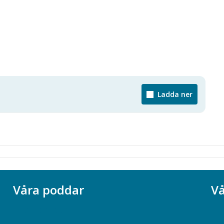
Ladda ner
Våra poddar
Vå
Chefspodden
Ak