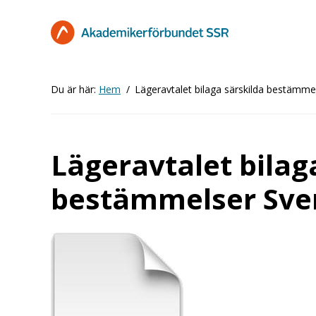
Hoppa
till
huvudinnehåll
Du är här:
Hem
Lägeravtalet bilaga särskilda bestämm
Lägeravtalet bilag
bestämmelser Sve