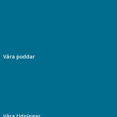
08-617 44 00
Box 128 00, 112 96 Stockholm
Jobba hos oss
Presskontakt
Dina försäkringar i Akademikerförsäkring
Våra poddar
Chefspodden
Samhällsekonomiska podden
Samhällsvetarpodden
Samtal med beteendevetare
Socialtjänstpodden
Våra tidningar