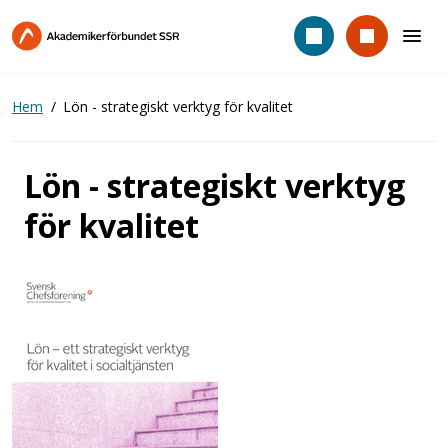
Hoppa
till
huvudinnehåll
Hem
Lön - strategiskt verktyg för kvalitet
Lön - strategiskt verktyg
för kvalitet