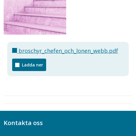
broschyr_chefen_och_lonen_webb.pdf
Ladda ner
Kontakta oss
Bli medlem