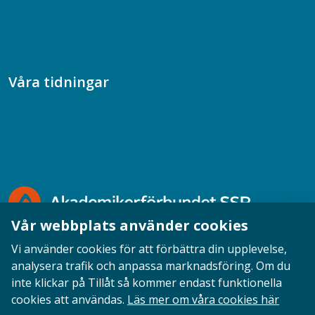
Samtal med beteendevetare
Socialtjänstpodden
Våra tidningar
Akademikern
Chefstidningen
Socionomen
Vår webbplats använder cookies
Vi använder cookies för att förbättra din upplevelse,
analysera trafik och anpassa marknadsföring. Om du
inte klickar på Tillåt så kommer endast funktionella
Opinion
English
Personuppgifter
Cookies
cookies att användas.
Läs mer om våra cookies här