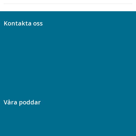
Kontakta oss
Bli medlem
08-617 44 00
Box 128 00, 112 96 Stockholm
Jobba hos oss
Presskontakt
Dina försäkringar i Akademikerförsäkring
Våra poddar
Chefspodden
Samhällsekonomiska podden
Samhällsvetarpodden