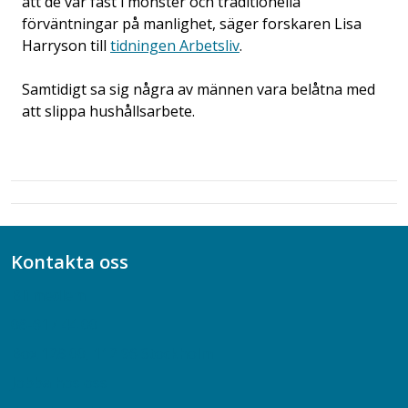
att de var fast i mönster och traditionella
förväntningar på manlighet, säger forskaren Lisa
Harryson till
tidningen Arbetsliv
.
Samtidigt sa sig några av männen vara belåtna med
att slippa hushållsarbete.
Kontakta oss
Bli medlem
08-617 44 00
Box 128 00, 112 96 Stockholm
Jobba hos oss