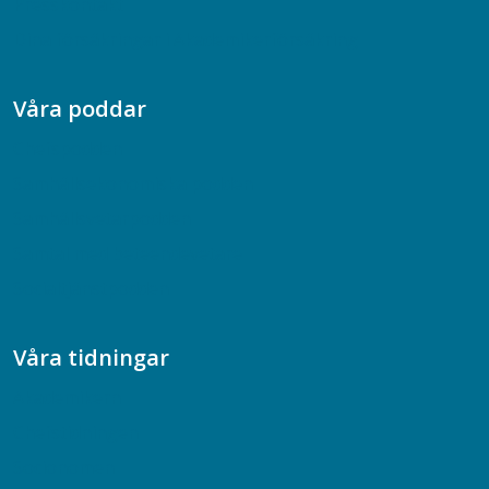
Presskontakt
Dina försäkringar i Akademikerförsäkring
Våra poddar
Chefspodden
Samhällsekonomiska podden
Samhällsvetarpodden
Samtal med beteendevetare
Socialtjänstpodden
Våra tidningar
Akademikern
Chefstidningen
Socionomen