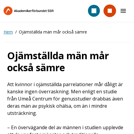
Hoppa
till
huvudinnehåll
Hem
Ojämställda män mår också sämre
Ojämställda män mår
också sämre
Att kvinnor i ojämställda parrelationer mår dåligt är
kanske ingen överraskning. Men enligt en studie
från Umeå Centrum för genusstudier drabbas även
deras män av psykisk ohälsa, om än i mindre
utsträckning.
– En övervägande del av männen i studien upplevde