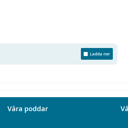
Ladda ner
Våra poddar
Vå
Chefspodden
Ak