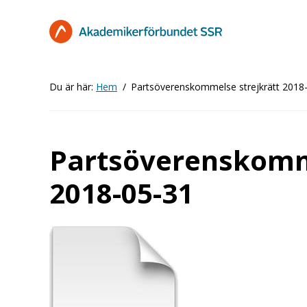
Hoppa
till
huvudinnehåll
Du är här:
Hem
Partsöverenskommelse strejkrätt 2018
Partsöverenskomme
2018-05-31