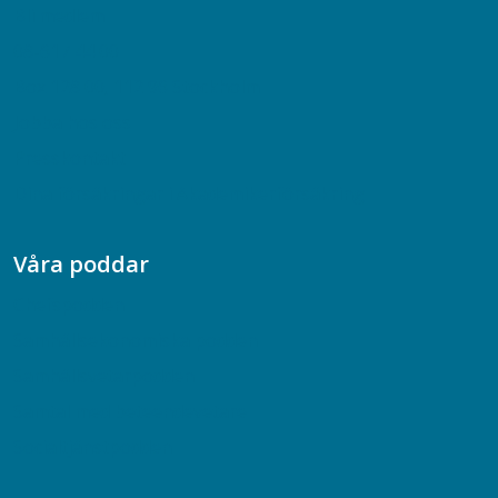
Bli medlem
08-617 44 00
Box 128 00, 112 96 Stockholm
Jobba hos oss
Presskontakt
Dina försäkringar i Akademikerförsäkring
Våra poddar
Chefspodden
Samhällsekonomiska podden
Samhällsvetarpodden
Samtal med beteendevetare
Socialtjänstpodden