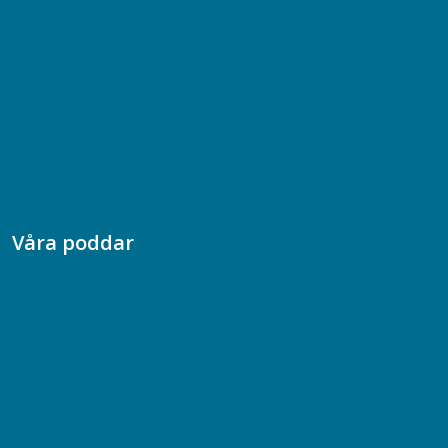
Bli medlem
08-617 44 00
Box 128 00, 112 96 Stockholm
Jobba hos oss
Presskontakt
Dina försäkringar i Akademikerförsäkring
Våra poddar
Chefspodden
Samhällsekonomiska podden
Samhällsvetarpodden
Samtal med beteendevetare
Socialtjänstpodden