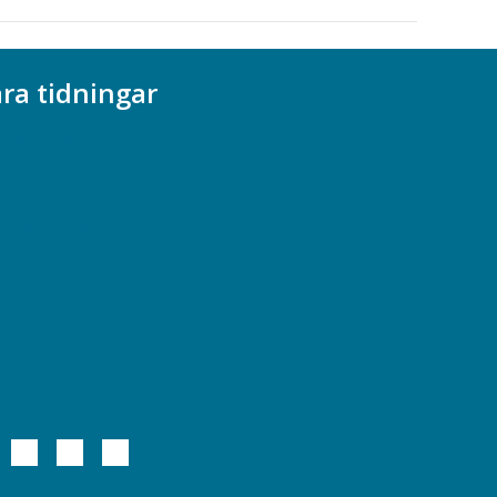
ra tidningar
ademikern
efstidningen
cionomen