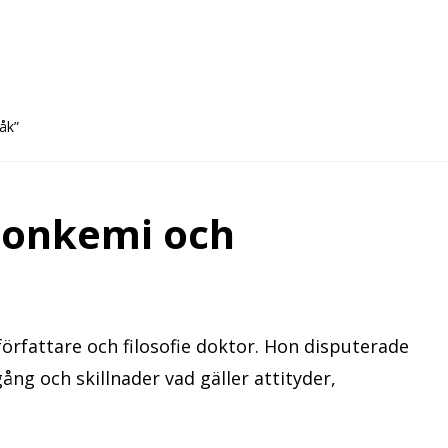
åk”
rsonkemi och
författare och filosofie doktor. Hon disputerade
ng och skillnader vad gäller attityder,