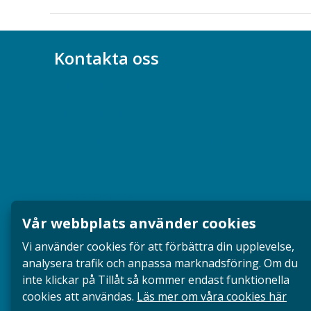
Kontakta oss
Bli medlem
08-617 44 00
Box 128 00, 112 96 Stockholm
Jobba hos oss
Presskontakt
Vår webbplats använder cookies
Dina försäkringar i Akademikerförsäkring
Vi använder cookies för att förbättra din upplevelse,
analysera trafik och anpassa marknadsföring. Om du
inte klickar på Tillåt så kommer endast funktionella
cookies att användas.
Läs mer om våra cookies här