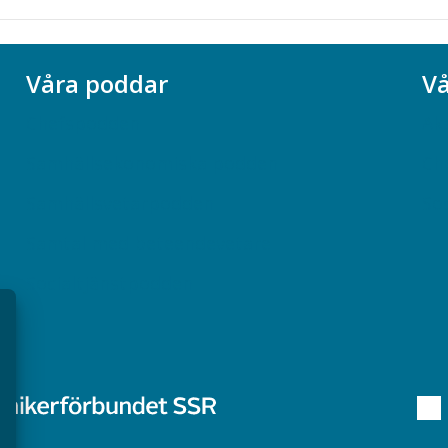
Våra poddar
Vå
Chefspodden
Ak
Samhällsekonomiska podden
Ch
Samhällsvetarpodden
So
Samtal med beteendevetare
Socialtjänstpodden