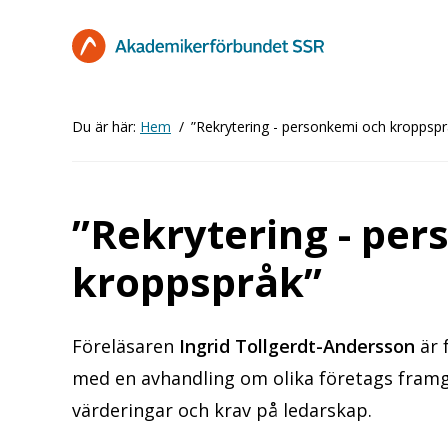
Hoppa
till
huvudinnehåll
Du är här:
Hem
”Rekrytering - personkemi och kroppspr
”Rekrytering - pe
kroppspråk”
Föreläsaren
Ingrid Tollgerdt-Andersson
är 
med en avhandling om olika företags framgå
värderingar och krav på ledarskap.