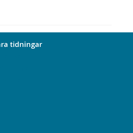
ra tidningar
ademikern
efstidningen
cionomen