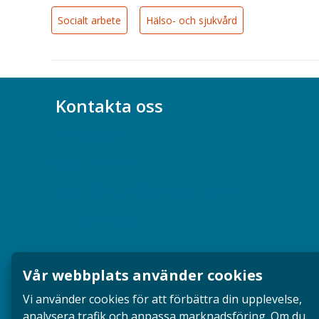
Socialt arbete
Hälso- och sjukvård
Kontakta oss
Bli medlem
08-617 44 00
Box 128 00, 112 96 Stockholm
Jobba hos oss
Presskontakt
Vår webbplats använder cookies
Dina försäkringar i Akademikerförsäkring
Vi använder cookies för att förbättra din upplevelse,
analysera trafik och anpassa marknadsföring. Om du