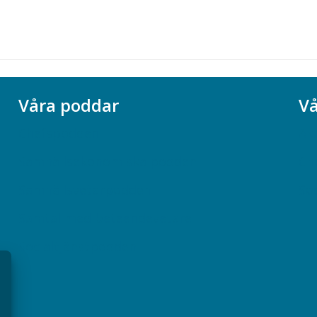
Våra poddar
Vå
Chefspodden
Ak
Samhällsekonomiska podden
Ch
Samhällsvetarpodden
So
Samtal med beteendevetare
Socialtjänstpodden