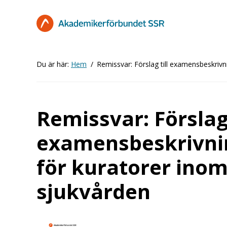
Hoppa
till
huvudinnehåll
Du är här:
Hem
Remissvar: Förslag till examensbeskriv
Remissvar: Förslag 
examensbeskrivni
för kuratorer inom
sjukvården